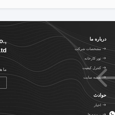
درباره ما
o.,
مشخصات شرکت
td.
تور کارخانه
کنترل کیفیت
ما ه
نقشه سایت
حوادث
اخبار
پرونده ها