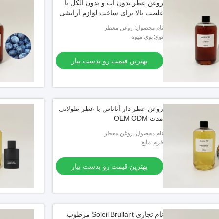
روغن عطر بدون آب و بدون الکل با
غلظت بالا برای ساخت لوازم آرایشی
نام محصول: روغن معطر
نوع: بوی میوه
بهترین قیمت رو بدست بیار
روغن عطر دار آناناس با عطر طولانی
مدت OEM ODM
نام محصول: روغن معطر
فرم: مایع
بهترین قیمت رو بدست بیار
نام تجاری Soleil Brullant مرطوب