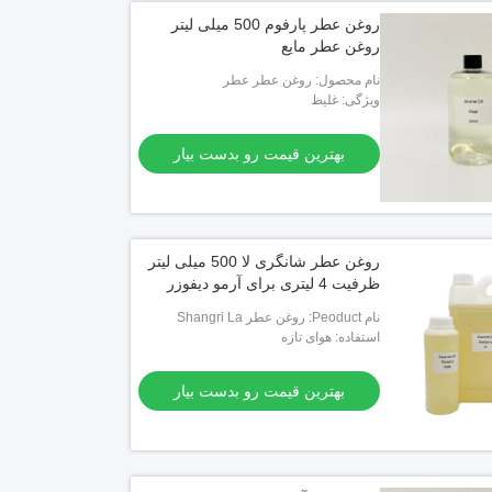
روغن عطر پارفوم 500 میلی لیتر
روغن عطر مایع
نام محصول: روغن عطر عطر
ویژگی: غلیظ
بهترین قیمت رو بدست بیار
روغن عطر شانگری لا 500 میلی لیتر
ظرفیت 4 لیتری برای آرمو دیفوزر
نام Peoduct: روغن عطر Shangri La
استفاده: هوای تازه
بهترین قیمت رو بدست بیار