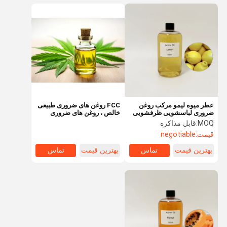
عطر میوه لیمو مرکب روغن
FCC روغن های ضروری طبیعی
ضروری لباسشویی ظرفشویی
خالص ، روغن های ضروری
عطر مایع روغن های عطر
ترکیبی برای ماساژ اسپا
MOQ:
قابل مذاکره
قیمت:
negotiable
بهترین قیمت
تماس
بهترین قیمت
تماس