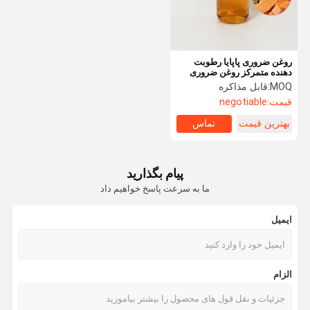
روغن ضروری پاپایا رطوبت
دهنده متمرکز روغن ضروری
برای خانه / هتل روزانه
MOQ:
قابل مذاکره
قیمت:
negotiable
بهترین قیمت
تماس
پیام بگذارید
ما به سرعت پاسخ خواهیم داد
ایمیل
خونه
محصولات
نمایش VR
درباره ما
الزام