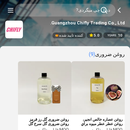
Guangzhou Chifly Trading Co., Ltd.
10
5.0
کننده تایید شده
YEARS
روغن ضروری
(9)
روغن عصاره خالص انجير،
روغن ضروری گل رز قرمز
روغن عطر عطر ميوه براي
روغن ضروری گل سرخ گل
ساخت کرم لوشن لب
سرخ روغن های ضروری با
MOQ:
قابل مذاکره
MOQ:
قابل مذاکره