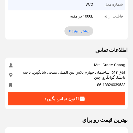
شماره مدل
W/O
قابلیت ارائه
1000L در هفته
بیشتر ببینید
اطلاعات تماس
Mrs. Grace Chang
اتاق ۵۱۴، ساختمان چهارم پلاس بین المللی مینجی شانگپین، ناحیه
نانشا، گوانگژو، چین
86-13826039533
اکنون تماس بگیرید
بهترين قيمت رو براي