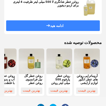
روغن عطر شانگری لا 500 میلی لیتر ظرفیت 4 لیتری
برای آرمو دیفوزر
ادامه هید
محصولات توصیه شده
آروماتراپی روغن
روغن عطر
روغن عطر گل
روغن عطر ب
های عطر انگور
پارفوم 500
نیل فرانسوی
آب و بدون ا
لوازم آرایشی
میلی لیتر روغن
روغن عطر
با غلظت بالا
ساخت میوه
عطر مایع
بسیار متمرکز
برای ساخت
عطر روغن
برای شمع
لوازم آرایش
بهترین قیمت
بهترین قیمت
بهترین قیمت
بهترین ق
ضروری