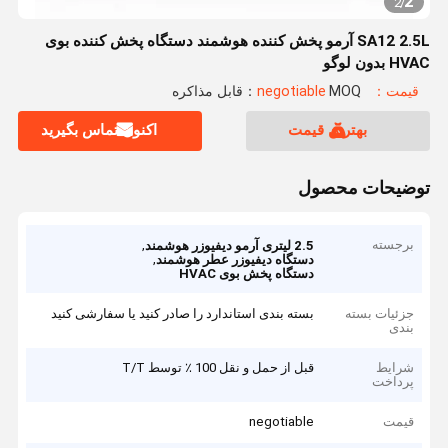
2
2
/
SA12 2.5L آرمو پخش کننده هوشمند دستگاه پخش کننده بوی
HVAC بدون لوگو
قیمت：negotiable
MOQ：قابل مذاکره
بهترین قیمت
اکنون تماس بگیرید
توضیحات محصول
برجسته
,
2.5 لیتری آرمو دیفیوزر هوشمند
,
دستگاه دیفیوزر عطر هوشمند
دستگاه پخش بوی HVAC
جزئیات بسته
بسته بندی استاندارد را صادر کنید یا سفارشی کنید
بندی
شرایط
قبل از حمل و نقل 100 ٪ توسط T/T
پرداخت
قیمت
negotiable