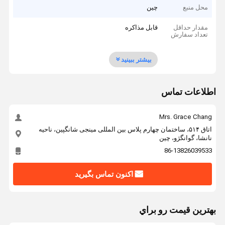
محل منبع
چین
مقدار حداقل
قابل مذاکره
تعداد سفارش
بیشتر ببینید
اطلاعات تماس
Mrs. Grace Chang
اتاق ۵۱۴، ساختمان چهارم پلاس بین المللی مینجی شانگپین، ناحیه
نانشا، گوانگژو، چین
86-13826039533
اکنون تماس بگیرید
بهترين قيمت رو براي