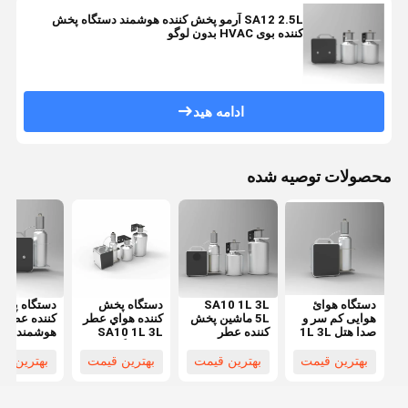
SA12 2.5L آرمو پخش کننده هوشمند دستگاه پخش
کننده بوی HVAC بدون لوگو
ادامه هید
محصولات توصیه شده
دستگاه هوائ
SA10 1L 3L
دستگاه پخش
دستگاه پخ
هوایی کم سر و
5L ماشین پخش
کننده هواي عطر
کننده عطر
صدا هتل 1L 3L
کننده عطر
SA10 1L 3L
هوشمند هوا
5L 15000 متر
تجاری HVAC
5L دستگاه پخش
هوا، سیستم
مکعب برای
برای منطقه
کننده عطر خانه
پخش عطر ه
بهترین قیمت
بهترین قیمت
بهترین قیمت
بهترین ق
HVAC
بزرگ
هوشمند