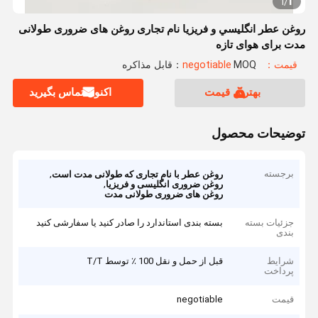
1
1
/
روغن عطر انگليسي و فريزيا نام تجاری روغن های ضروری طولانی
مدت برای هوای تازه
قیمت：negotiable
MOQ：قابل مذاکره
بهترین قیمت
اکنون تماس بگیرید
توضیحات محصول
برجسته
,
روغن عطر با نام تجاری که طولانی مدت است
,
روغن ضروری انگلیسی و فریزیا
روغن های ضروری طولانی مدت
جزئیات بسته
بسته بندی استاندارد را صادر کنید یا سفارشی کنید
بندی
شرایط
قبل از حمل و نقل 100 ٪ توسط T/T
پرداخت
قیمت
negotiable