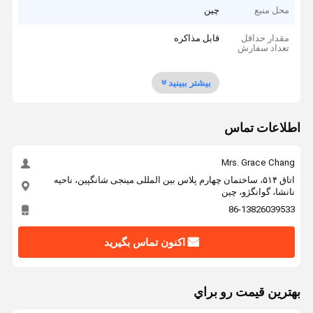
محل منبع
چین
مقدار حداقل
قابل مذاکره
تعداد سفارش
بیشتر ببینید
اطلاعات تماس
Mrs. Grace Chang
اتاق ۵۱۴، ساختمان چهارم پلاس بین المللی مینجی شانگپین، ناحیه
نانشا، گوانگژو، چین
86-13826039533
اکنون تماس بگیرید
بهترين قيمت رو براي