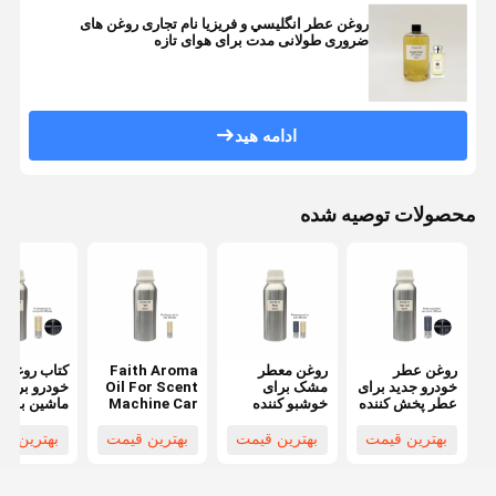
روغن عطر انگليسي و فريزيا نام تجاری روغن های
ضروری طولانی مدت برای هوای تازه
ادامه هید
محصولات توصیه شده
روغن عطر
روغن معطر
Faith Aroma
کتاب روغن 
خودرو جدید برای
مشک برای
Oil For Scent
خودرو برای
عطر پخش کننده
خوشبو کننده
Machine Car
ماشین بویای
روغن مرطوب
خودرو، رایحه
Aroma
روغن ضرور
کننده خودرو
ماندگار و
Diffuser
مرطوب کنند
بهترین قیمت
بهترین قیمت
بهترین قیمت
بهترین ق
باکیفیت
Available
ماشین