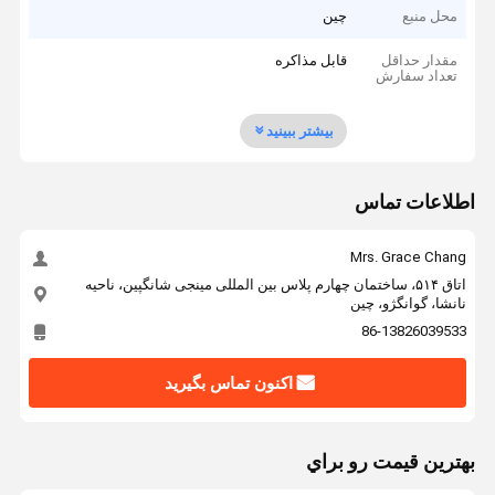
محل منبع
چین
مقدار حداقل
قابل مذاکره
تعداد سفارش
بیشتر ببینید
اطلاعات تماس
Mrs. Grace Chang
اتاق ۵۱۴، ساختمان چهارم پلاس بین المللی مینجی شانگپین، ناحیه
نانشا، گوانگژو، چین
86-13826039533
اکنون تماس بگیرید
بهترين قيمت رو براي