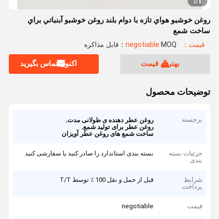
1
1
/
روغن خوشبو هواي تازه با دوام بلند روغن خوشبو آبنباتي براي
ساخت شمع
قیمت：negotiable
MOQ：قابل مذاکره
بهترین قیمت
اکنون تماس بگیرید
توضیحات محصول
برجسته
,
روغن عطر دهنده ی طولانی مدت
,
روغن عطر برای تولید شمع
ساخت شمع های روغن عطر آویزان
جزئیات بسته
بسته بندی استاندارد را صادر کنید یا سفارشی کنید
بندی
شرایط
قبل از حمل و نقل 100 ٪ توسط T/T
پرداخت
قیمت
negotiable